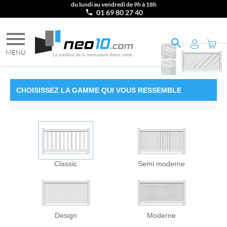
du lundi au vendredi de 9h à 18h
01 69 80 27 40
Ajouter
au
Imprimer
PANIER
le
DEVIS
CHOISISSEZ
LA GAMME
QUI VOUS RESSEMBLE
Classic
Semi moderne
Design
Moderne