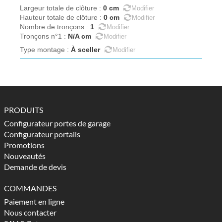
0
cm
Largeur totale de clôture
:
Modifier
0
cm
Hauteur totale de clôture
:
Modifier
1
Nombre de tronçons
:
Modifier
N/A
cm
Tronçons n°1
:
Modifier
À sceller
Type montage
:
Modifier
PRODUITS
Configurateur portes de garage
Configurateur portails
Promotions
Nouveautés
Demande de devis
COMMANDES
Paiement en ligne
Nous contacter