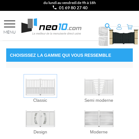
du lundi au vendredi de 9h à 18h
01 69 80 27 40
Ajouter
au
Imprimer
PANIER
le
DEVIS
CHOISISSEZ
LA GAMME
QUI VOUS RESSEMBLE
Classic
Semi moderne
Design
Moderne