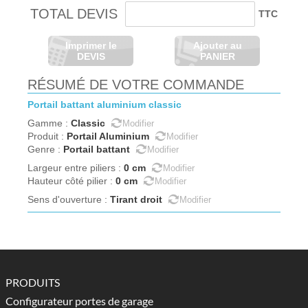
TOTAL DEVIS
TTC
Imprimer le
Ajouter au
DEVIS
PANIER
RÉSUMÉ DE VOTRE COMMANDE
portail
battant
aluminium
classic
Classic
Gamme
:
Modifier
Portail Aluminium
Produit
:
Modifier
Portail battant
Genre
:
Modifier
0
cm
Largeur entre piliers
:
Modifier
0
cm
Hauteur côté pilier
:
Modifier
Tirant droit
Sens d'ouverture
:
Modifier
PRODUITS
Configurateur portes de garage