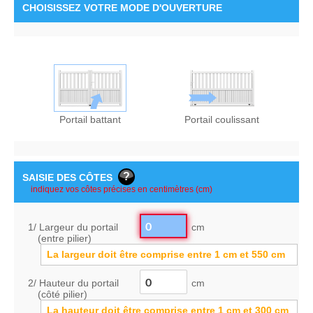
CHOISISSEZ
VOTRE MODE D'OUVERTURE
Portail battant
Portail coulissant
SAISIE DES CÔTES
1/ Largeur du portail
cm
(entre pilier)
La largeur doit être comprise entre
1
cm
et
550
cm
2/ Hauteur du portail
cm
(côté pilier)
La hauteur doit être comprise entre
1
cm
et
300
cm