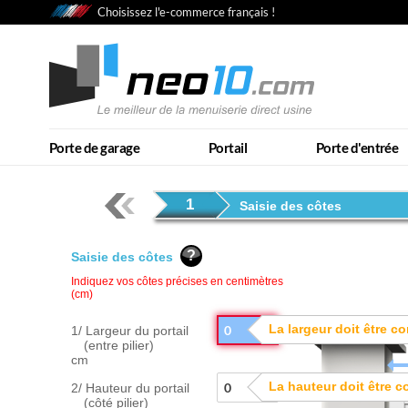
Choisissez l'e-commerce français !
Porte de garage
Portail
Porte d'entrée
1
Saisie des côtes
Saisie des côtes
La largeur doit être c
1/ Largeur du portail
(entre pilier)
cm
La hauteur doit être c
2/ Hauteur du portail
(côté pilier)