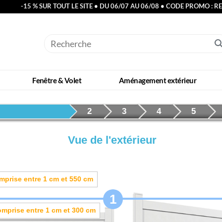
-15 % SUR TOUT LE SITE • DU 06/07 AU 06/08 • CODE PROMO : R
Fenêtre & Volet
Aménagement extérieur
2
3
4
5
Choix
Choix
Choix
Cho
de
du
de
de
Vue de l'extérieur
la
remplissage
la
la
forme
couleur
mot
et
omprise entre
1
cm
et
550
cm
de
1
la
omprise entre
1
cm
et
300
cm
matière