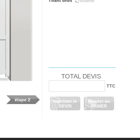
Tirant droit
Modifier
TOTAL DEVIS
TTC
étape
2
Imprimer le
Ajouter au
DEVIS
PANIER