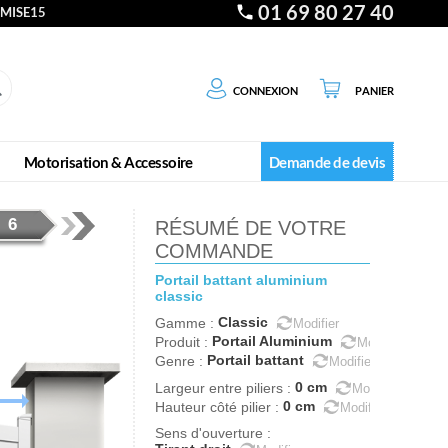
01 69 80 27 40
EMISE15
Connexion
Panier
Motorisation & Accessoire
Demande de devis
6
RÉSUMÉ DE VOTRE
ix
Récapitulatif
COMMANDE
commande
portail
battant
aluminium
classic
orisation
Classic
Gamme
:
Modifier
Portail Aluminium
Produit
:
Modifier
Portail battant
Genre
:
Modifier
0
cm
Largeur entre piliers
:
Modifier
0
cm
Hauteur côté pilier
:
Modifier
Sens d'ouverture
: