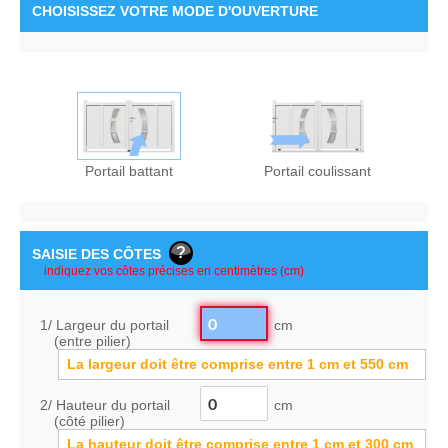
CHOISISSEZ
VOTRE MODE D'OUVERTURE
Portail battant
Portail coulissant
SAISIE DES CÔTES
1/ Largeur du portail
cm
(entre pilier)
La largeur doit être comprise entre
1
cm
et
550
cm
2/ Hauteur du portail
cm
(côté pilier)
La hauteur doit être comprise entre
1
cm
et
300
cm