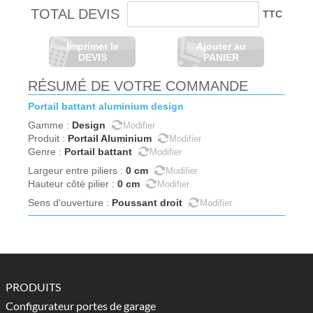
TOTAL DEVIS
TTC
Imprimer le
Ajouter au
DEVIS
PANIER
RÉSUMÉ DE VOTRE COMMANDE
portail
battant
aluminium
design
Design
Gamme
:
Modifier
Portail Aluminium
Produit
:
Modifier
Portail battant
Genre
:
Modifier
0
cm
Largeur entre piliers
:
Modifier
0
cm
Hauteur côté pilier
:
Modifier
Poussant droit
Sens d'ouverture
:
Modifier
PRODUITS
Configurateur portes de garage