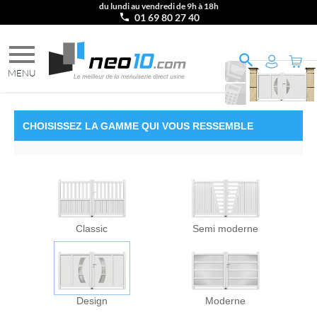
du lundi au vendredi de 9h à 18h
01 69 80 27 40
Ajouter
au
Imprimer
PANIER
le
DEVIS
CHOISISSEZ
LA GAMME
QUI VOUS RESSEMBLE
Classic
Semi moderne
Design
Moderne