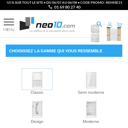
-15 % SUR TOUT LE SITE • DU 06/07 AU 06/08 • CODE PROMO : REMISE15
01 69 80 27 40
Ajouter
au
Imprimer
PANIER
le
DEVIS
CHOISISSEZ
LA GAMME
QUI VOUS RESSEMBLE
Classic
Semi moderne
Design
Moderne