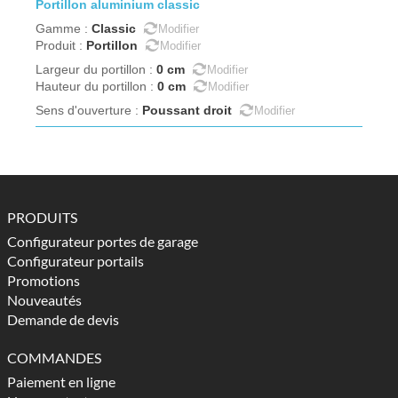
portillon
aluminium
classic
Classic
Gamme
:
Modifier
Portillon
Produit
:
Modifier
0
cm
Largeur du portillon
:
Modifier
0
cm
Hauteur du portillon
:
Modifier
Poussant droit
Sens d'ouverture
:
Modifier
PRODUITS
Configurateur portes de garage
Configurateur portails
Promotions
Nouveautés
Demande de devis
COMMANDES
Paiement en ligne