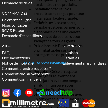
Demande de devis
durabilité de nos produits.
Installation facile:
Nos
COMMANDES
produits sont conçus pour une
installation facile et rapide.
Paiement en ligne
Esthétique:
Nos carports,
Nous contacter
pergolas et stores bannes sont
SAV & Retour
disponibles dans une variété
Demande d'échantillons
de styles et de couleurs pour
s'adapter à tous les goûts.
Prix discount:
Profitez de nos
AIDE
SERVICES
prix imbattables sur toute
FAQ
Livraison
notre gamme de produits.
Documentations
Garanties
Notice de montage
La qualité professionnelle :
Enlèvement marchandises
Comment prendre vos côtes ?
Pergolas:
Créez un espace
Comment choisir votre porte ?
ombragé et relaxant dans
Comment commander ?
votre jardin avec une pergola
en aluminium ou en bois.
Carports:
Protégez votre
véhicule des intempéries avec
un carport en aluminium ou en
bois.
Grillages Rigides:
Cloturez