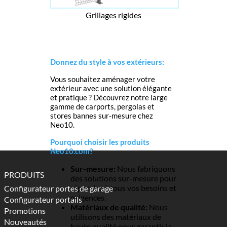
Grillages rigides
Donnez du style à vos extérieurs:
Vous souhaitez aménager votre
extérieur avec une solution élégante
et pratique ? Découvrez notre large
gamme de carports, pergolas et
stores bannes sur-mesure chez
Neo10.
Pourquoi choisir les produits
Neo10.com?
Sur-mesure:
Nous fabriquons
PRODUITS
des solutions sur-mesure pour
répondre à tous vos besoins et
Configurateur portes de garage
exigences.
Configurateur portails
Matériaux de qualité:
Nous
Promotions
utilisons des matériaux de
Nouveautés
haute qualité pour garantir la