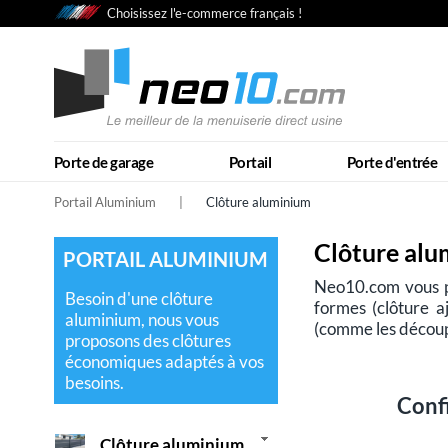
Choisissez l'e-commerce français !
Porte de garage
Portail
Porte d'entrée
Portail Aluminium
|
Clôture aluminium
Clôture al
PORTAIL ALUMINIUM
Neo10.com vous pr
Besoin d'une clôture
formes (clôture a
aluminium, nous vous
(comme les découp
proposons des clôtures
économiques adaptés à vos
besoins.
Conf
Clôture aluminium