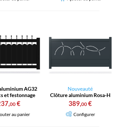
 aluminium AG32
Nouveauté
cs et festonnage
Clôture aluminium Rosa-H
237
,
€
389
,
€
00
00
outer au panier
Configurer