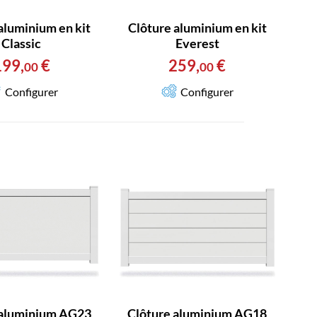
aluminium en kit
Clôture aluminium en kit
Classic
Everest
199
,
€
259
,
€
00
00
Configurer
Configurer
 aluminium AG23
Clôture aluminium AG18