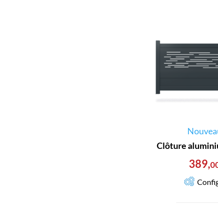
Nouvea
Clôture alumin
389
,
0
Confi