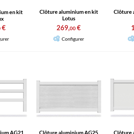
Clôture aluminium en kit
Clôture 
ium en kit
Lotus
ux
269
,
€
€
00
0
Configurer
urer
nium AG21
Clôture aluminium AG25
Clôture