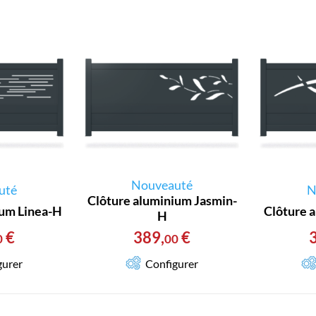
Nouveauté
uté
N
Clôture aluminium Jasmin-
ium Linea-H
Clôture 
H
€
389
,
€
0
00
gurer
Configurer