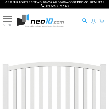
-15 % SUR TOUT LE SITE • DU 06/07 AU 06/08 • CODE PROMO : REMISE15
01 69 80 27 40