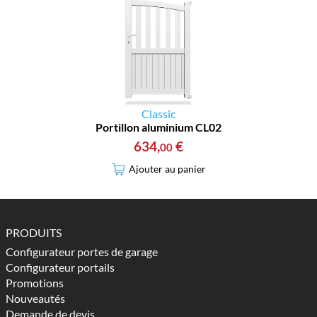
Classic
Portillon aluminium CL02
634
,
€
00
Ajouter au panier
PRODUITS
Configurateur portes de garage
Configurateur portails
Promotions
Nouveautés
Demande de devis