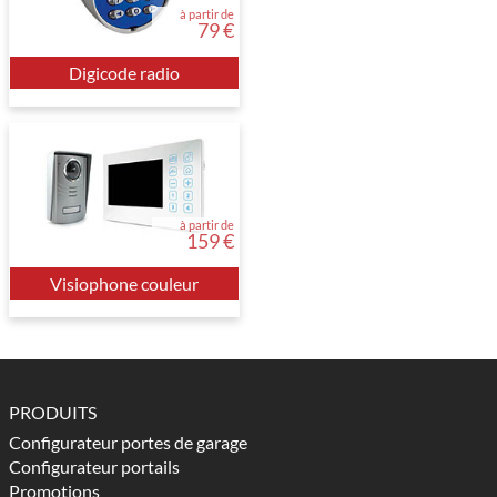
à partir de
79 €
Digicode radio
à partir de
159 €
Visiophone couleur
PRODUITS
Configurateur portes de garage
Configurateur portails
Promotions