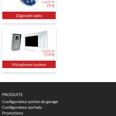
à partir de
79 €
Digicode radio
à partir de
159 €
Visiophone couleur
PRODUITS
Configurateur portes de garage
Configurateur portails
Promotions