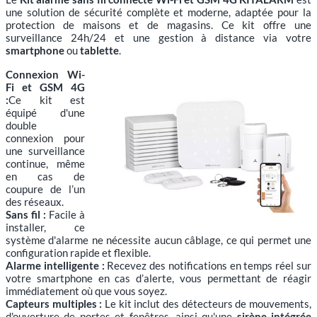
une solution de sécurité complète et moderne, adaptée pour la
protection de maisons et de magasins. Ce kit offre une
surveillance 24h/24 et une gestion à distance via votre
smartphone
ou
tablette
.
Connexion Wi-
Fi et GSM 4G
:
Ce kit est
équipé d'une
double
connexion pour
une surveillance
continue, même
en cas de
coupure de l’un
des réseaux.
Sans fil :
Facile à
installer, ce
système d'alarme ne nécessite aucun câblage, ce qui permet une
configuration rapide et flexible.
Alarme intelligente :
Recevez des notifications en temps réel sur
votre smartphone en cas d’alerte, vous permettant de réagir
immédiatement où que vous soyez.
Capteurs multiples :
Le kit inclut des détecteurs de mouvements,
d'ouverture de portes et fenêtres, ainsi qu'une
sirène intégrée