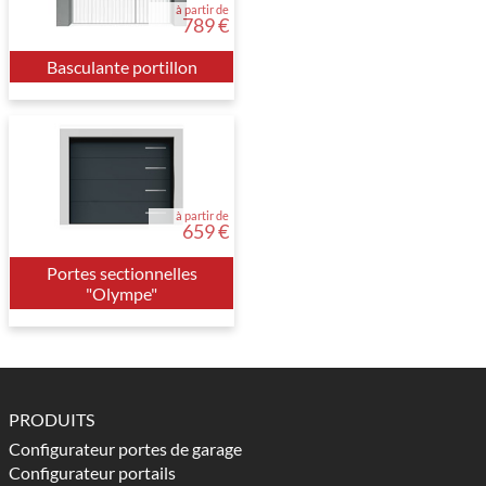
à partir de
789 €
Basculante portillon
à partir de
659 €
Portes sectionnelles
"Olympe"
PRODUITS
Configurateur portes de garage
Configurateur portails