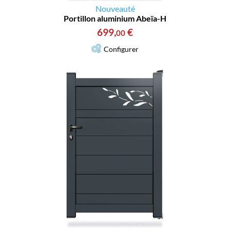
Nouveauté
Portillon aluminium Abeïa-H
699
,
€
00
Configurer