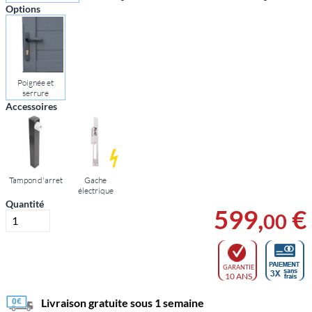
Options
Poignée et
serrure
Accessoires
Tampon d'arret
Gache
électrique
Quantité
599
,
€
00
GARANTIE
10 ANS
Livraison gratuite sous 1 semaine