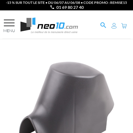
-15 % SUR TOUT LE SITE • DU 06/07 AU 06/08 • CODE PROMO : REMISE15
01 69 80 27 40