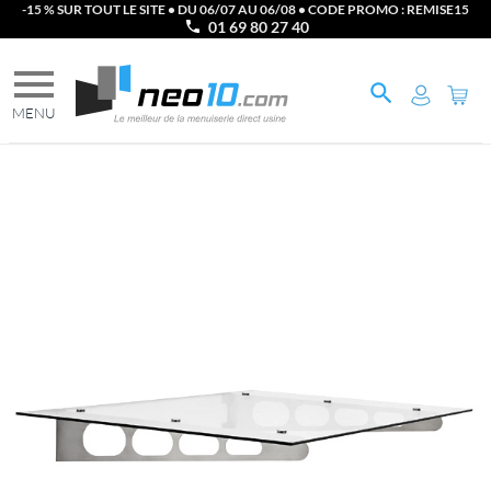
-15 % SUR TOUT LE SITE • DU 06/07 AU 06/08 • CODE PROMO : REMISE15
01 69 80 27 40