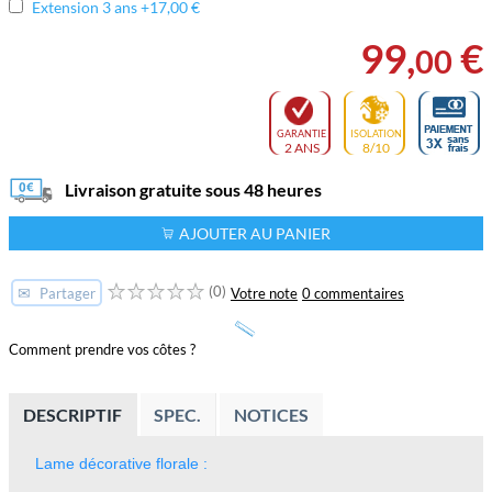
Extension 3 ans +17,00 €
99
,
€
00
GARANTIE
ISOLATION
2 ANS
8/10
Livraison gratuite sous 48 heures
AJOUTER AU PANIER
(0)
✉
Votre note
0 commentaires
Partager
Comment prendre vos côtes ?
DESCRIPTIF
SPEC.
NOTICES
Lame décorative florale
: