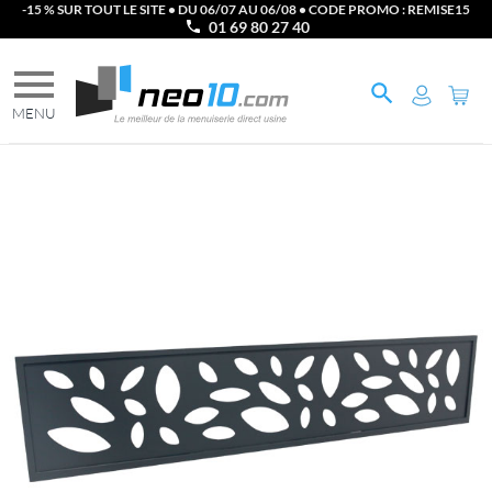
-15 % SUR TOUT LE SITE • DU 06/07 AU 06/08 • CODE PROMO : REMISE15
01 69 80 27 40