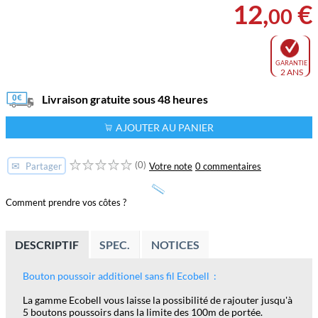
12
,
€
00
GARANTIE
2 ANS
Livraison gratuite sous 48 heures
AJOUTER AU PANIER
(0)
✉
Votre note
0 commentaires
Partager
Comment prendre vos côtes ?
DESCRIPTIF
SPEC.
NOTICES
Bouton poussoir additionel sans fil Ecobell :
La gamme Ecobell vous laisse la possibilité de rajouter jusqu'à
5 boutons poussoirs dans la limite des 100m de portée.