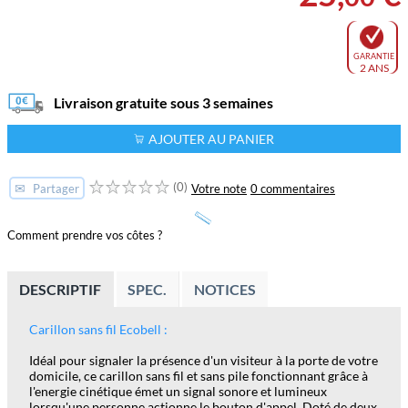
GARANTIE
2 ANS
Livraison gratuite sous 3 semaines
AJOUTER AU PANIER
(0)
✉
Votre note
0 commentaires
Partager
Comment prendre vos côtes ?
DESCRIPTIF
SPEC.
NOTICES
Carillon sans fil Ecobell :
Idéal pour signaler la présence d'un visiteur à la porte de votre
domicile, ce carillon sans fil et sans pile fonctionnant grâce à
l'energie cinétique émet un signal sonore et lumineux
lorsqu'une personne actionne le bouton d'appel. Doté de deux