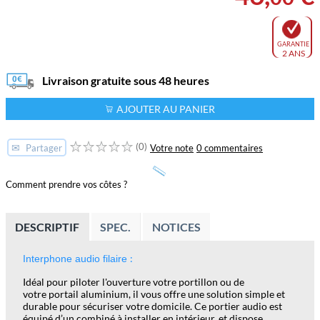
GARANTIE
2 ANS
Livraison gratuite sous 48 heures
AJOUTER AU PANIER
(0)
✉
Votre note
0 commentaires
Partager
Comment prendre vos côtes ?
DESCRIPTIF
SPEC.
NOTICES
:
Interphone audio filaire
Idéal pour piloter l'ouverture votre
portillon
ou de
votre
portail
aluminium, il vous offre une solution simple et
durable pour sécuriser votre domicile. Ce portier audio est
équipé d’un combiné à installer en intérieur, et dispose