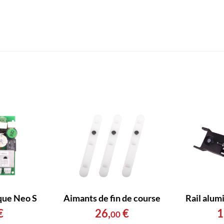
que Neo S
Aimants de fin de course
Rail alum
€
26
,
€
1
00