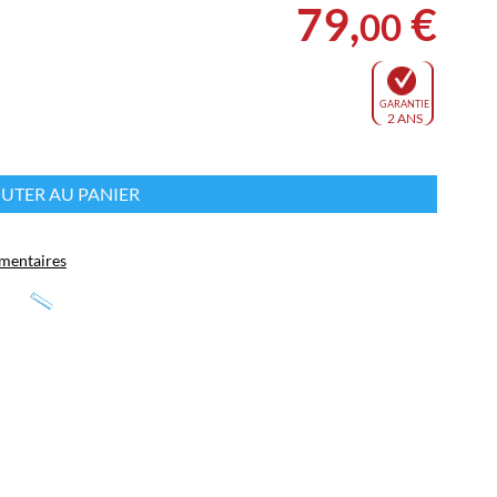
79
,
€
00
GARANTIE
2 ANS
s
UTER AU PANIER
mentaires