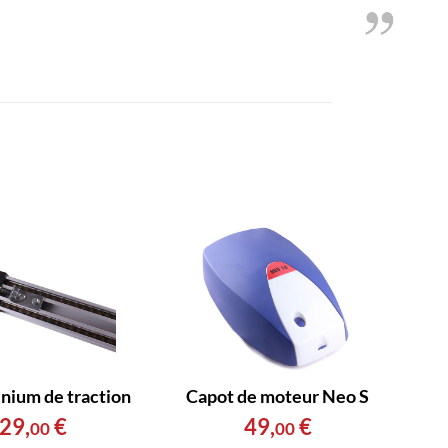
inium de traction
Capot de moteur Neo S
29
,
€
49
,
€
00
00