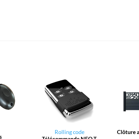
Rolling code
Clôture 
s
Télécommande NEO T