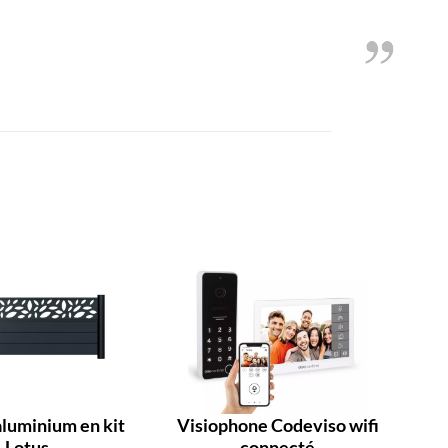
aluminium en kit
Visiophone Codeviso wifi
Lotus
connecté