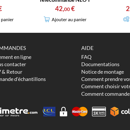
€
42
,
€
2
00
 panier
Ajouter au panier
MMANDES
AIDE
ement en ligne
FAQ
s contacter
Documentations
 & Retour
Notice de montage
ande d'échantillons
Comment prendre vos
Comment choisir votr
Comment commander