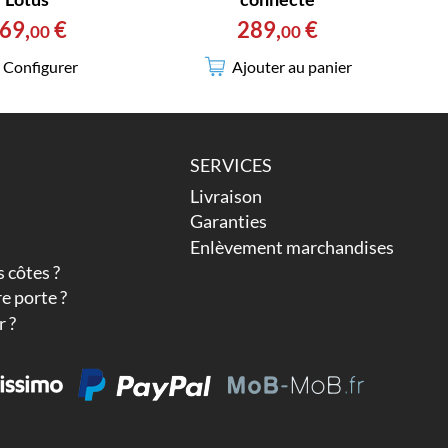
69
,
€
289
,
€
00
00
Configurer
Ajouter au panier
SERVICES
Livraison
Garanties
Enlèvement marchandises
 côtes ?
e porte ?
 ?