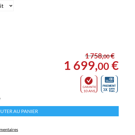
1 758
,
€
00
1 699
,
€
00
GARANTIE
10 ANS
e
UTER AU PANIER
mentaires