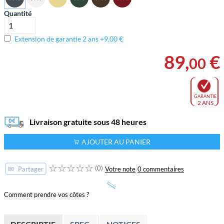
Quantité
Extension de garantie 2 ans +9,00 €
89
,
€
00
GARANTIE
2 ANS
Livraison gratuite sous 48 heures
AJOUTER AU PANIER
(0)
✉
Votre note
0 commentaires
Partager
Comment prendre vos côtes ?