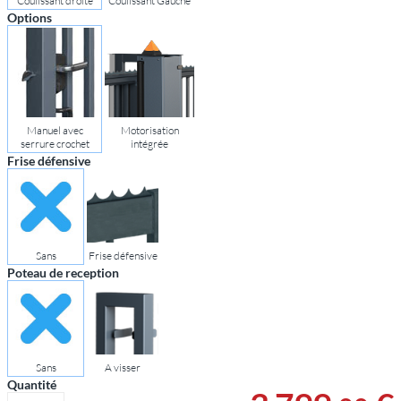
Coulissant droite
Coulissant Gauche
Options
Manuel avec
Motorisation
serrure crochet
intégrée
Frise défensive
Sans
Frise défensive
Poteau de reception
Sans
A visser
Quantité