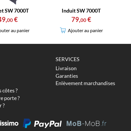
et SW 7000T
Induit SW 7000T
49
,
€
79
,
€
00
00
outer au panier
Ajouter au panier
SERVICES
Livraison
Garanties
Enlèvement marchandises
 côtes ?
e porte ?
 ?