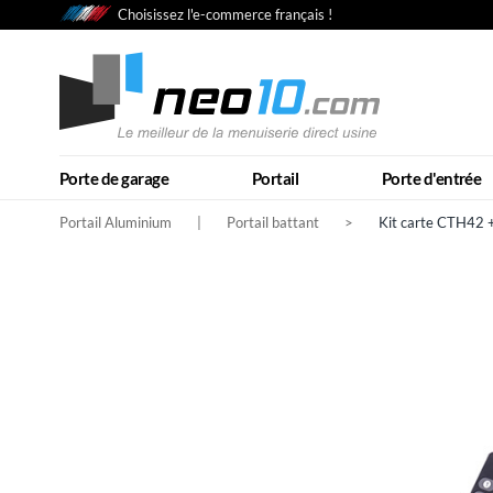
Choisissez l'e-commerce français !
Porte de garage
Portail
Porte d'entrée
Portail Aluminium
|
Portail battant
>
Kit carte CTH42