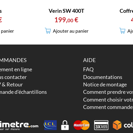
s
Verin SW 400T
Coffr
€
199
,
€
00
 panier
Ajouter au panier
Aj
MMANDES
AIDE
ement en ligne
FAQ
s contacter
Documentations
 & Retour
Notice de montage
ande d'échantillons
Comment prendre vos
Comment choisir votr
Comment commander