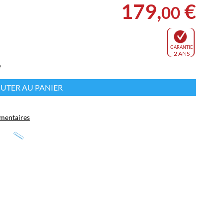
179
,
€
00
GARANTIE
2 ANS
e
UTER AU PANIER
mentaires