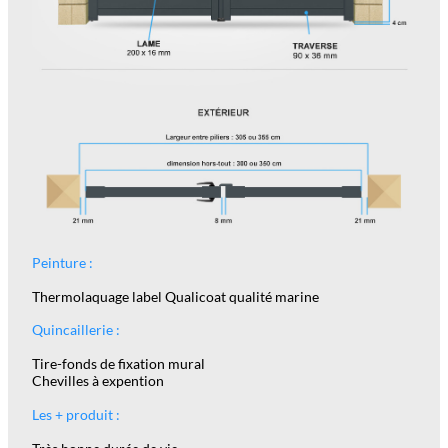
Peinture :
Thermolaquage label Qualicoat qualité marine
Quincaillerie :
Tire-fonds de fixation mural
Chevilles à expention
Les + produit :