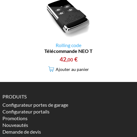
Rolling code
Télécommande NEO T
42
,
€
00
Ajouter au panier
PRODUITS
Configurateur portes de garage
Configurateur portails
Promotions
Nouveautés
Demande de devis