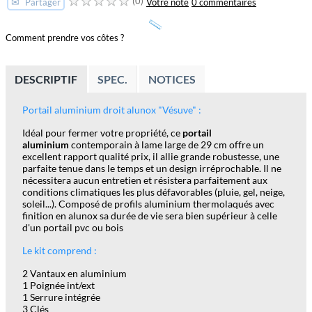
(0)
✉
Votre note
0 commentaires
Partager
Comment prendre vos côtes ?
DESCRIPTIF
SPEC.
NOTICES
Portail aluminium droit alunox "Vésuve" :
Idéal pour fermer votre propriété, ce
portail
aluminium
contemporain à lame large de 29 cm offre un
excellent rapport qualité prix, il allie grande robustesse, une
parfaite tenue dans le temps et un design irréprochable. Il ne
nécessitera aucun entretien et résistera parfaitement aux
conditions climatiques les plus défavorables (pluie, gel, neige,
soleil...). Composé de profils aluminium thermolaqués avec
finition en alunox sa durée de vie sera bien supérieur à celle
d'un portail pvc ou bois
Le kit comprend :
2 Vantaux en aluminium
1 Poignée int/ext
1 Serrure intégrée
3 Clés