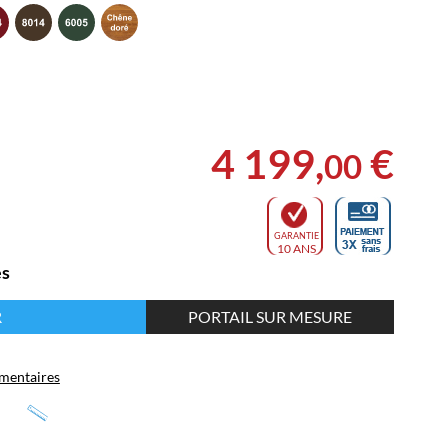
4 199
,
€
00
GARANTIE
10 ANS
es
R
PORTAIL SUR MESURE
mentaires