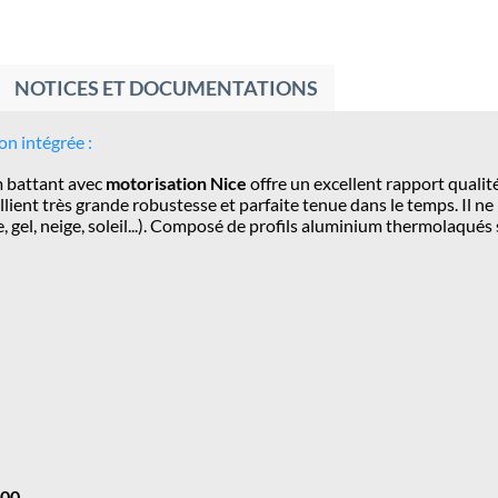
NOTICES ET DOCUMENTATIONS
ion intégrée
:
m battant avec
motorisation Nice
offre un excellent rapport qualité
llient très grande robustesse et parfaite tenue dans le temps. Il n
, gel, neige, soleil...). Composé de profils aluminium thermolaqués s
100