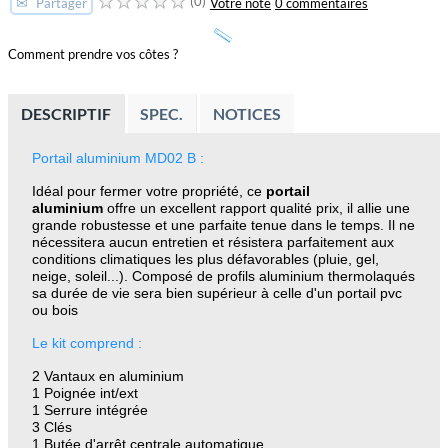
(0)
✉
Votre note
0 commentaires
Partager
Comment prendre vos côtes ?
DESCRIPTIF
SPEC.
NOTICES
Portail aluminium MD02 B :
Idéal pour fermer votre propriété, ce
portail
aluminium
offre un excellent rapport qualité prix, il allie une
grande robustesse et une parfaite tenue dans le temps. Il ne
nécessitera aucun entretien et résistera parfaitement aux
conditions climatiques les plus défavorables (pluie, gel,
neige, soleil...). Composé de profils aluminium thermolaqués
sa durée de vie sera bien supérieur à celle d'un portail pvc
ou bois
Le kit comprend :
2 Vantaux en aluminium
1 Poignée int/ext
1 Serrure intégrée
3 Clés
1 Butée d'arrêt centrale automatique