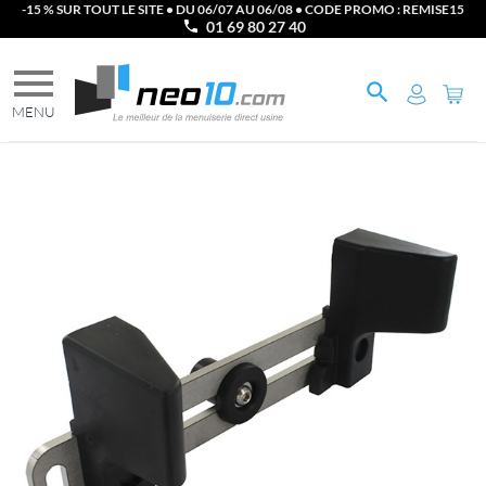
-15 % SUR TOUT LE SITE • DU 06/07 AU 06/08 • CODE PROMO : REMISE15
01 69 80 27 40