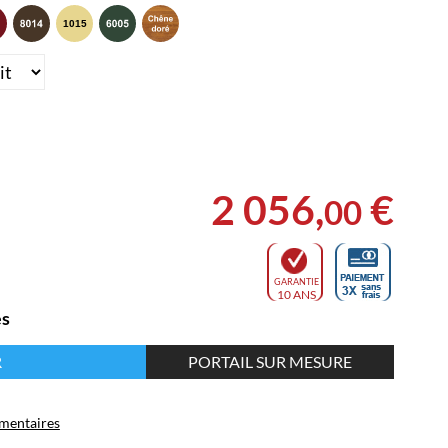
2 056
,
€
00
GARANTIE
10 ANS
es
R
PORTAIL SUR MESURE
mentaires