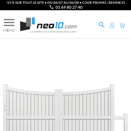
-15 % SUR TOUT LE SITE • DU 06/07 AU 06/08 • CODE PROMO : REMISE15
01 69 80 27 40