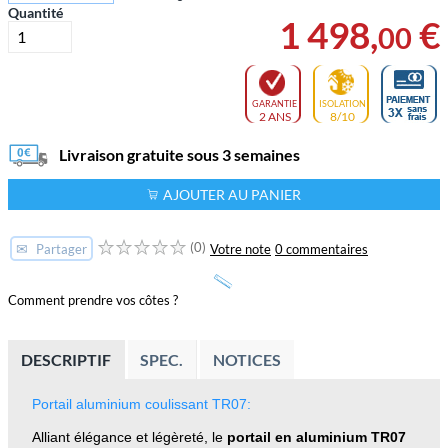
Quantité
1 498
,
€
00
GARANTIE
ISOLATION
2 ANS
8/10
Livraison gratuite sous 3 semaines
AJOUTER AU PANIER
(0)
✉
Votre note
0 commentaires
Partager
Comment prendre vos côtes ?
DESCRIPTIF
SPEC.
NOTICES
Portail aluminium coulissant TR07:
Alliant élégance et légèreté, le
portail en aluminium TR07