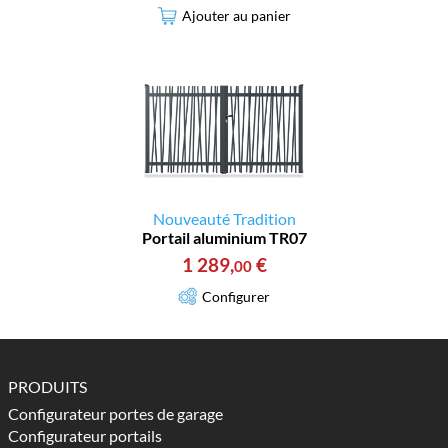
Ajouter au panier
Nouveauté Tradition
Portail aluminium TR07
1 289
,
€
00
Configurer
PRODUITS
Configurateur portes de garage
Configurateur portails