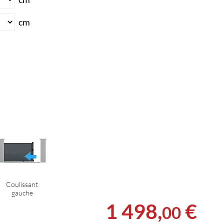
cm
Coulissant
gauche
1 498
,
€
00