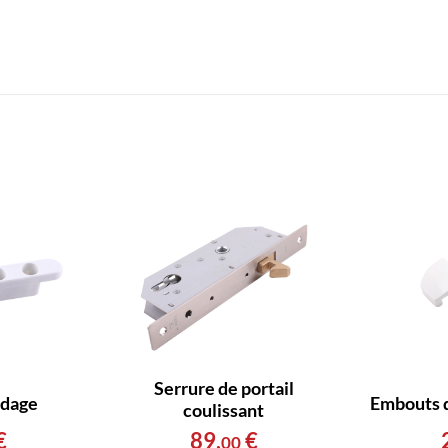
Serrure de portail
idage
Embouts d
coulissant
€
89
,
€
00