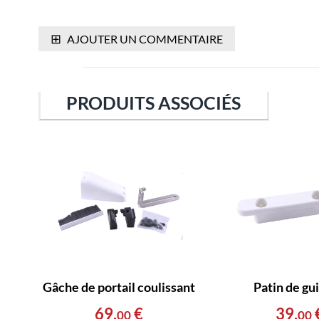
⊞
AJOUTER UN COMMENTAIRE
PRODUITS ASSOCIÉS
Gâche de portail coulissant
Patin de gu
69
,
€
39
,
00
00