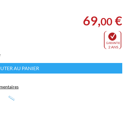
69
,
€
00
GARANTIE
2 ANS
e
UTER AU PANIER
mentaires