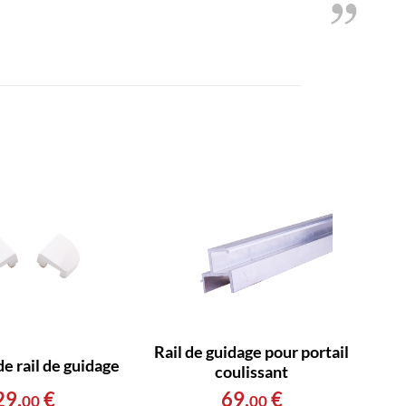
Rail de guidage pour portail
e rail de guidage
coulissant
29
,
€
69
,
€
00
00