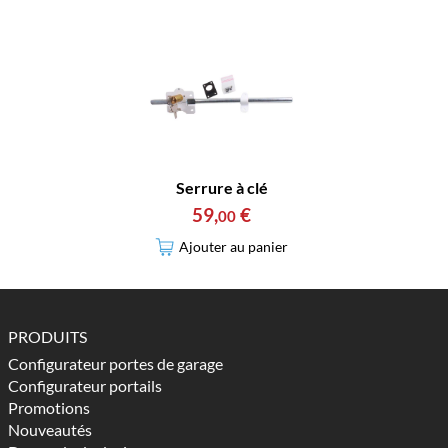
Serrure à clé
59
,
€
00
Ajouter au panier
PRODUITS
Configurateur portes de garage
Configurateur portails
Promotions
Nouveautés