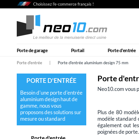
Choisissez l'e-commerce français !
Porte de garage
Portail
Porte d'entrée
Porte d'entrée
|
Porte d'entrée aluminium design 75 mm
Porte d'ent
PORTE D'ENTRÉE
Neo10.com vous pr
Besoin d'une porte d'entrée
aluminium design haut de
gamme, nous vous
Plus de 80 modèle
proposons des solutions sur
modèle standard o
mesure ou standard
également out les
poignées de porte.
Porte d'entrée