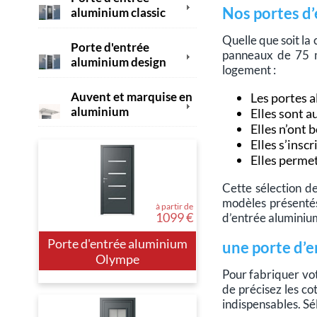
Nos portes d
aluminium classic
Quelle que soit la 
Porte d'entrée
panneaux de 75 mm
aluminium design
logement :
Auvent et marquise en
Les portes a
aluminium
Elles sont a
Elles n’ont 
Elles s’inscr
Elles permet
Cette sélection d
modèles présenté
à partir de
1099 €
d’entrée aluminiu
Porte d'entrée aluminium
une porte d’e
Olympe
Pour fabriquer vot
de précisez les co
indispensables. Sé