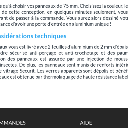
us qu’à choisir vos panneaux de 75 mm. Choisissez la couleur, les 
ue de cette conception, en quelques minutes seulement, vou
vant de passer à la commande. Vous aurez alors dessiné votre
rance d’avoir une porte d’entrée en aluminium unique !
sidérations techniques
x vous est livré avec 2 feuilles d’aluminium de 2 mm d’épaiss
ndre sécurisé anti-perçage et anti-crochetage et des paum
ation des panneaux est assurée par une injection de mousse
 insectes. De plus, les panneaux sont munis de renforts intér
e vitrage Securit. Les verres apparents sont dépolis et bénéf
aux est obtenue par thermolaquage de haute résistance labell
MMANDES
AIDE