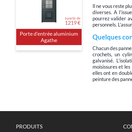
Il ne vous reste pl
diverses. A l’iss
pourrez valider a
à partir de
1219 €
personnels. L’assu
Porte d'entrée aluminium
Quelques con
Agathe
Chacun des panneau
crochets, un cyli
galvanisé. L’isol
moisissures et les
elles ont en doubl
peinture des panne
PRODUITS
CO