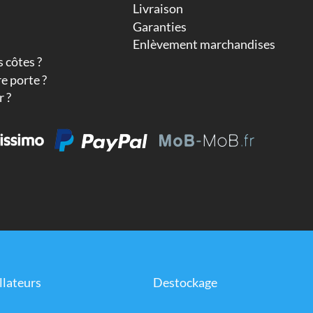
Livraison
Garanties
Enlèvement marchandises
 côtes ?
e porte ?
 ?
llateurs
Destockage