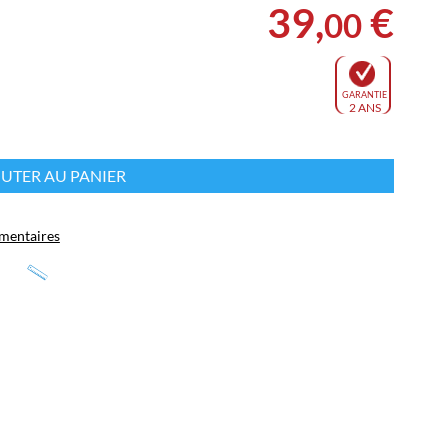
39
,
€
00
GARANTIE
2 ANS
s
UTER AU PANIER
mentaires