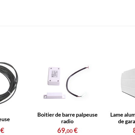
Boitier de barre palpeuse
Lame alum
euse
radio
de gar
€
69
,
€
00