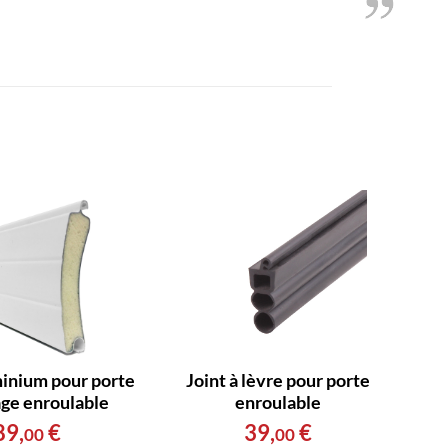
inium pour porte
Joint à lèvre pour porte
age enroulable
enroulable
89
,
€
39
,
€
00
00