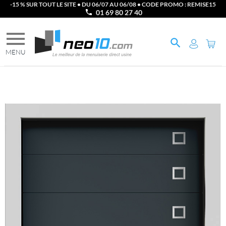
-15 % SUR TOUT LE SITE • DU 06/07 AU 06/08 • CODE PROMO : REMISE15
01 69 80 27 40