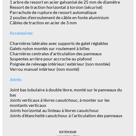
1 arbre de ressort en acier galvanisé de 25 mm de diamètre
Ressort de traction horizontal à torsion (sécurisé)
Parrachute de rupture de ressort automatique
2 poulies d'enroulement de câble en fonte aluminium
Câbles de traction en acier de 3 mm
Accessoires:
Charnières latérales avec supports de galet réglables
Galets nylon montés sur roulement à billes
Charnières centrales d'articulation des panneaux
Suspentes arrière pour accroche au plafond
Poignée de relevage intérieur/ extérieur (non montée)
Verrou manuel intérieur (non monté)
Joints:
Joint bas tubulaire à double lèvre, monté sur le panneaux du
bas
Joints verticaux à lèvres caoutchouc, à monter sur les
montants verticaux
Joints horizontal au linteau à lèvres caoutchouc
Joints d'étancheité caoutchouc à l'articulation des panneaux