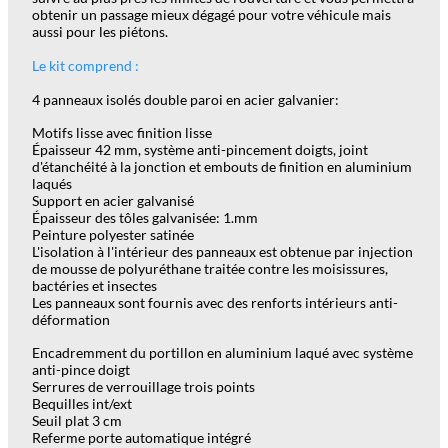
obtenir un passage mieux dégagé pour votre véhicule mais
aussi pour les piétons.
Le kit comprend :
4 panneaux isolés double paroi en acier galvanier:
Motifs lisse avec finition lisse
Épaisseur 42 mm, système anti-pincement doigts, joint
d'étanchéité à la jonction et embouts de finition en aluminium
laqués
Support en acier galvanisé
Épaisseur des tôles galvanisée: 1.mm
Peinture polyester satinée
L'isolation à l'intérieur des panneaux est obtenue par injection
de mousse de polyuréthane traitée contre les moisissures,
bactéries et insectes
Les panneaux sont fournis avec des renforts intérieurs anti-
déformation
Encadremment du portillon en aluminium laqué avec système
anti-pince doigt
Serrures de verrouillage trois points
Bequilles int/ext
Seuil plat 3 cm
Referme porte automatique intégré