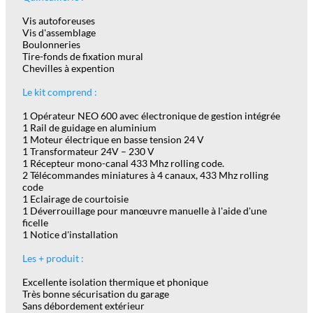
Vis autoforeuses
Vis d'assemblage
Boulonneries
Tire-fonds de fixation mural
Chevilles à expention
Le kit comprend :
1 Opérateur NEO 600 avec électronique de gestion intégrée
1 Rail de guidage en aluminium
1 Moteur électrique en basse tension 24 V
1 Transformateur 24V – 230 V
1 Récepteur mono-canal 433 Mhz rolling code.
2 Télécommandes miniatures à 4 canaux, 433 Mhz rolling
code
1 Eclairage de courtoisie
1 Déverrouillage pour manœuvre manuelle à l'aide d'une
ficelle
1 Notice d'installation
Les + produit :
Excellente isolation thermique et phonique
Très bonne sécurisation du garage
Sans débordement extérieur