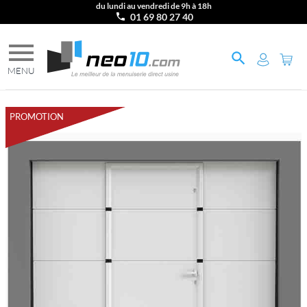
du lundi au vendredi de 9h à 18h
01 69 80 27 40
PROMOTION