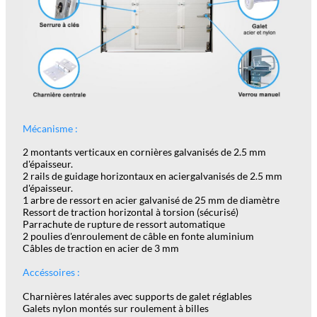
Mécanisme :
2 montants verticaux en cornières galvanisés de 2.5 mm
d'épaisseur.
2 rails de guidage horizontaux en aciergalvanisés de 2.5 mm
d'épaisseur.
1 arbre de ressort en acier galvanisé de 25 mm de diamètre
Ressort de traction horizontal à torsion (sécurisé)
Parrachute de rupture de ressort automatique
2 poulies d'enroulement de câble en fonte aluminium
Câbles de traction en acier de 3 mm
Accéssoires :
Charnières latérales avec supports de galet réglables
Galets nylon montés sur roulement à billes