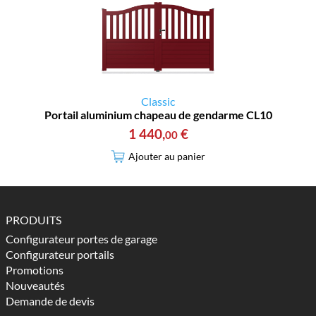
Classic
Portail aluminium chapeau de gendarme CL10
1 440
,
€
00
Ajouter au panier
PRODUITS
Configurateur portes de garage
Configurateur portails
Promotions
Nouveautés
Demande de devis