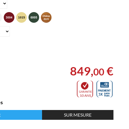
849
,
€
00
GARANTIE
10 ANS
es
R
SUR MESURE