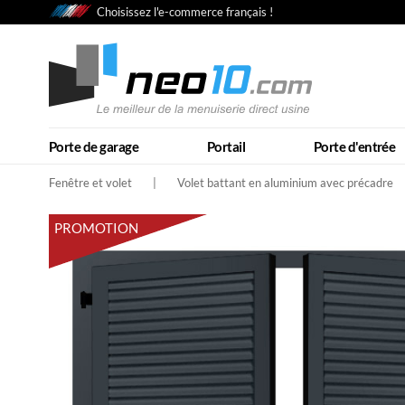
Choisissez l'e-commerce français !
Porte de garage
Portail
Porte d'entrée
Fenêtre et volet
|
Volet battant en aluminium avec précadre
PROMOTION