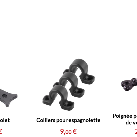
Poignée p
olet
Colliers pour espagnolette
de v
€
9
,
€
00