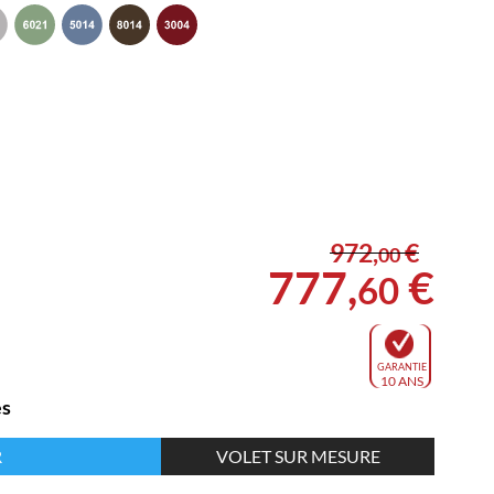
972
,
€
00
777
,
€
60
GARANTIE
10 ANS
es
R
VOLET SUR MESURE