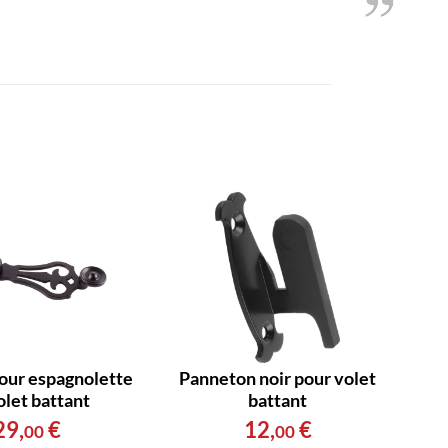
our espagnolette
Panneton noir pour volet
olet battant
battant
29
,
€
12
,
€
00
00