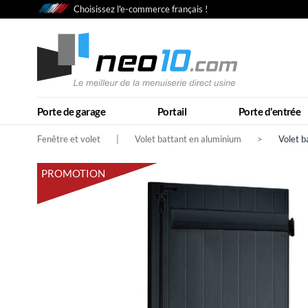
Choisissez l'e-commerce français !
Porte de garage
Portail
Porte d'entrée
Fenêtre et volet
|
Volet battant en aluminium
>
Volet b
PROMOTION