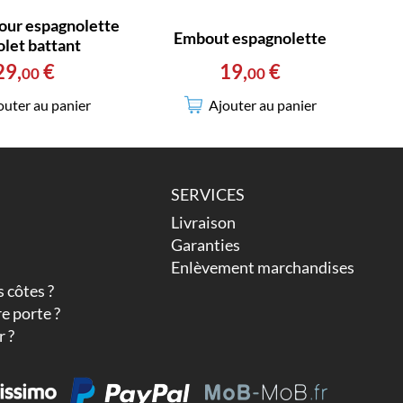
our espagnolette
Embout espagnolette
olet battant
19
,
€
29
,
€
00
00
Ajouter au panier
outer au panier
SERVICES
Livraison
Garanties
Enlèvement marchandises
 côtes ?
e porte ?
 ?