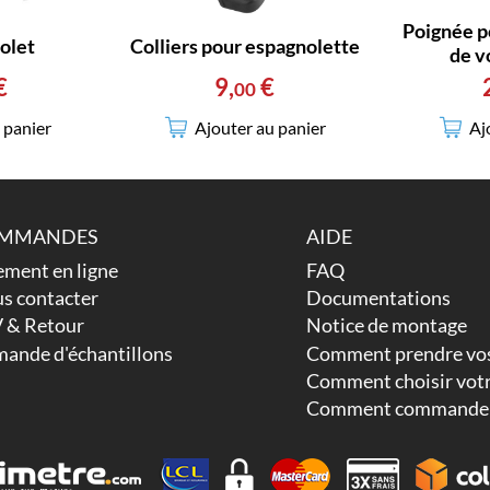
Poignée p
olet
Colliers pour espagnolette
de v
€
9
,
€
00
 panier
Ajouter au panier
Aj
MMANDES
AIDE
ement en ligne
FAQ
s contacter
Documentations
 & Retour
Notice de montage
ande d'échantillons
Comment prendre vos
Comment choisir votr
Comment commander