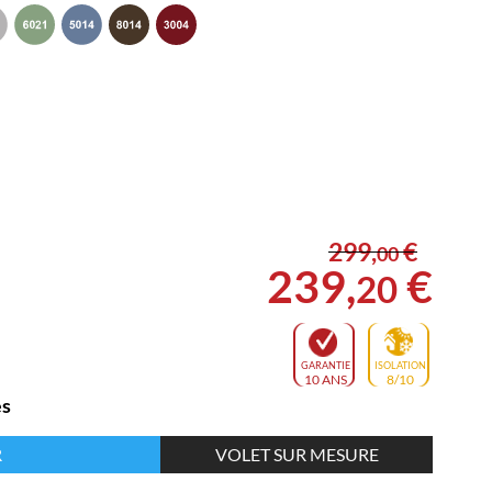
299
,
€
00
239
,
€
20
GARANTIE
ISOLATION
10 ANS
8/10
es
R
VOLET SUR MESURE