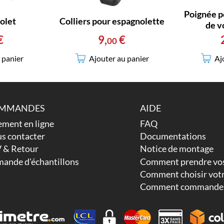
Poignée p
olet
Colliers pour espagnolette
de v
€
9
,
€
00
 panier
Ajouter au panier
Aj
MMANDES
AIDE
ement en ligne
FAQ
s contacter
Documentations
 & Retour
Notice de montage
ande d'échantillons
Comment prendre vos
Comment choisir votr
Comment commander