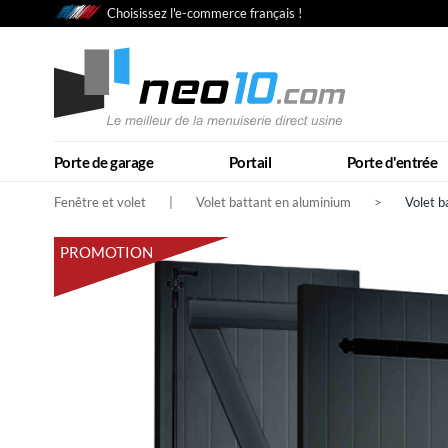
Choisissez l'e-commerce français !
Porte de garage
Portail
Porte d'entrée
Fenêtre et volet
|
Volet battant en aluminium
>
Volet b
PROMOTION