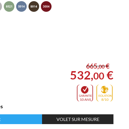
665
,
€
00
532
,
€
00
GARANTIE
ISOLATION
10 ANS
8/10
es
R
VOLET SUR MESURE