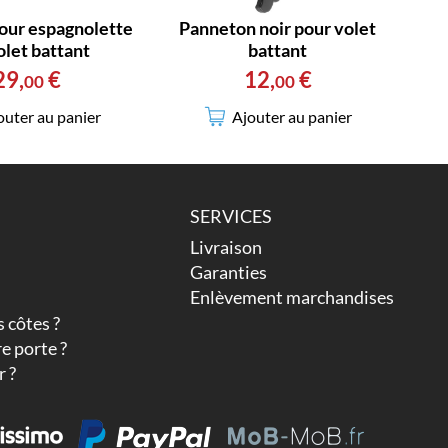
our espagnolette
Panneton noir pour volet
olet battant
battant
29
,
€
12
,
€
00
00
outer au panier
Ajouter au panier
SERVICES
Livraison
Garanties
Enlèvement marchandises
 côtes ?
e porte ?
 ?