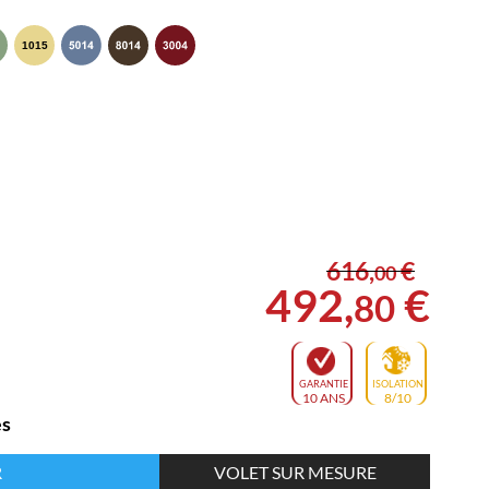
616
,
€
00
492
,
€
80
GARANTIE
ISOLATION
10 ANS
8/10
es
R
VOLET SUR MESURE