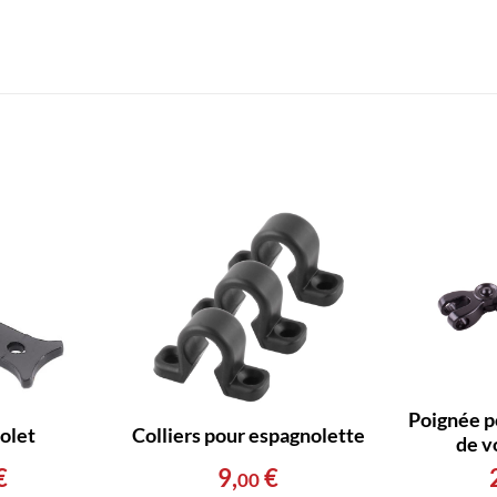
Poignée p
olet
Colliers pour espagnolette
de v
€
9
,
€
00