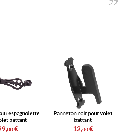
our espagnolette
Panneton noir pour volet
olet battant
battant
29
,
€
12
,
€
00
00