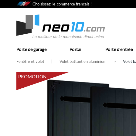
Choisissez l'e-commerce français !
Porte de garage
Portail
Porte d'entrée
Fenêtre et volet
|
Volet battant en aluminium
>
Volet b
PROMOTION