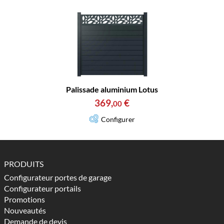
Palissade aluminium Lotus
369
,
€
00
Configurer
PRODUITS
Configurateur portes de garage
Configurateur portails
Promotions
Nouveautés
Demande de devis