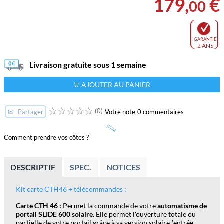
179
,
€
00
GARANTIE
2 ANS
Livraison gratuite sous 1 semaine
AJOUTER AU PANIER
(0)
✉
Votre note
0 commentaires
Partager
Comment prendre vos côtes ?
DESCRIPTIF
SPEC.
NOTICES
Kit carte CTH46 + télécommandes :
Carte CTH 46 :
Permet la commande de votre
automatisme de
portail SLIDE 600 solaire
. Elle permet l'ouverture totale ou
partielle de votre portail grâce à sa version solaire (entrée