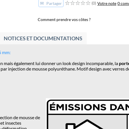
✉
(0)
Votre note
0 com
Partager
Comment prendre vos côtes ?
NOTICES ET DOCUMENTATIONS
5 mm:
son mais également lui donner un look design incomparable, la
port
ar injection de mousse polyuréthane. Motif design avec verres d
njection de mousse de
 et insectes
ti-déformation