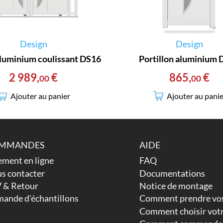
Design
Design
aluminium coulissant DS16
Portillon aluminium
2 989
,
€
865
,
€
00
00
Ajouter au panier
Ajouter au panie
MMANDES
AIDE
ement en ligne
FAQ
s contacter
Documentations
 & Retour
Notice de montage
ande d'échantillons
Comment prendre vos
Comment choisir votr