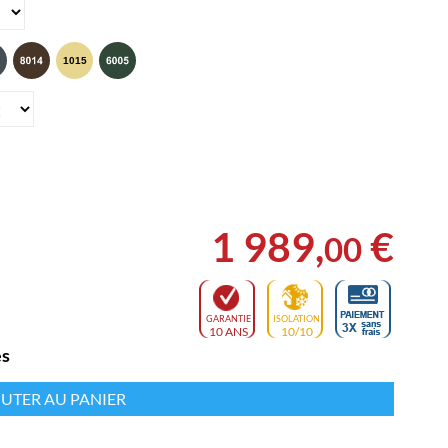
1 989
,
€
00
GARANTIE
ISOLATION
10 ANS
10/10
es
UTER AU PANIER