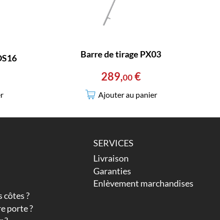
Barre de tirage PX03
 DS16
289
,
€
00
Ajouter au panier
r
SERVICES
Livraison
Garanties
Enlèvement marchandises
 côtes ?
e porte ?