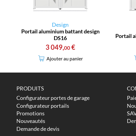
Design
Portail aluminium battant design
Portail 
DS16
3 049
,
€
00
Ajouter au panier
PRODUITS
CO
Configurateur portes de garage
Pai
Configurateur portails
Nou
Promotions
SAV
Nouveautés
Dem
Demande de devis