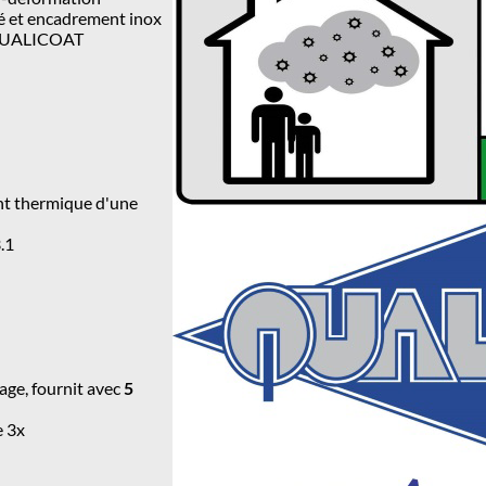
té et encadrement inox
l QUALICOAT
ont thermique d'une
.1
age, fournit avec
5
e
3x