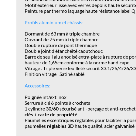
Motif extérieur lisse avec verres dépolis haute sécuri
Peinture par thermo laquage haute résistance labe
Profils aluminium et châssis:
Dormant de 63 mm à triple chambre
Ouvrant de 75 mm à triple chambre
Double rupture de pont thermique
Double joint d'étanchéité caoutchouc
Barre de seuil alu anodisé extra-plate à rupture de p
hauteur de 1,65cm conforme à la norme handicape.
Vitrage : Triple verre feuilleté sécurit 33.1/26/4/26/33
Finition vitrage : Satiné sablé
Accessoires:
Poignée int/ext inox
Serrure à clé 6 points à crochets
1 cylindre
30/60
sécurisé anti-perçage et anti-crochet
clés
+
carte de propriété
Paumelles excentriques réglables pour faciliter la pos
paumelles
réglables 3D
haute qualité, acier galvanisé