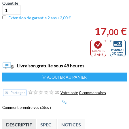
Quantité
Extension de garantie 2 ans +2,00 €
17
,
€
00
GARANTIE
2 ANS
Livraison gratuite sous 48 heures
AJOUTER AU PANIER
(0)
✉
Votre note
0 commentaires
Partager
Comment prendre vos côtes ?
DESCRIPTIF
SPEC.
NOTICES